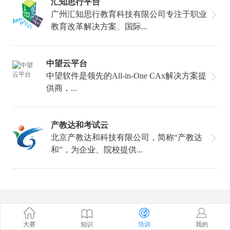
汇知思行平台
广州汇知思行教育科技有限公司专注于职业
教育改革解决方案、国际...
中望云平台
中望软件是领先的All-in-One CAx解决方案提
供商，...
产教达和考试云
北京产教达和科技有限公司，简称“产教达
和”，为企业、院校提供...
大赛
知识
培训
我的