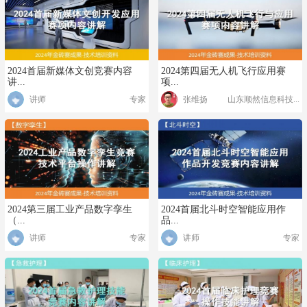
2024首届新媒体文创竞赛内容
2024第四届无人机飞行应用赛
讲...
项...
讲师
专家
张维扬
山东顺然信息科技...
2024第三届工业产品数字孪生
2024首届北斗时空智能应用作
（...
品...
讲师
专家
讲师
专家