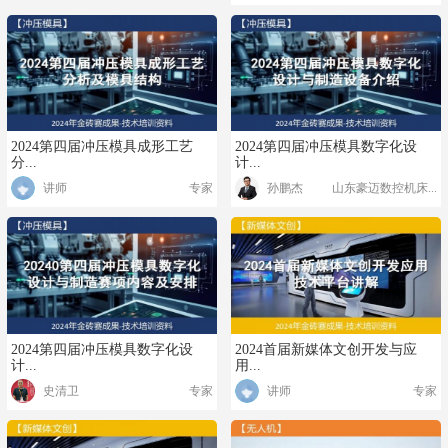
2024第四届冲压模具成形工艺
2024第四届冲压模具数字化设
分...
计...
讲师
专家
孙鹏杰
山东豪迈数控机床...
2024第四届冲压模具数字化设
2024首届新媒体文创开发与应
计...
用...
史清卫
专家
讲师
专家