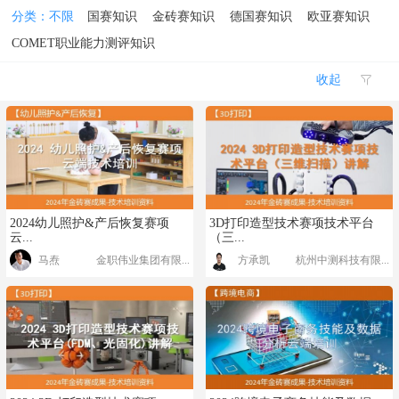
分类：
不限
国赛知识
金砖赛知识
德国赛知识
欧亚赛知识
COMET职业能力测评知识
收起

2024幼儿照护&产后恢复赛项
3D打印造型技术赛项技术平台
云...
（三...
马焘
金职伟业集团有限...
方承凯
杭州中测科技有限...