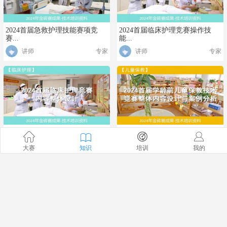
2024首届急救护理技能赛项竞
2024首届临床护理竞赛操作技
赛...
能...
讲师
专家
讲师
专家
2024首届临床护理竞赛讲解
2024首届学龄前儿童保教竞赛
内...
讲师
专家
大赛
知识
培训
我的
讲师
专家