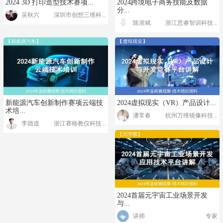
2024 3D 打印造型技术赛项...
2024跨境电子商务技能及数据
分...
吴秋六
深圳市创想三维科...
陈浙斌
浙江思睿智训科技...
新能源汽车创新制作赛项云端技
2024虚拟现实（VR）产品设计...
术培...
潘常春
杭州万维镜像科技...
李德道
浙江赛格教仪科技...
2024首届元宇宙工业场景开发
与...
讲师
专家